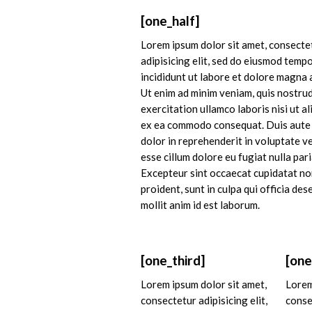
[one_half]
Lorem ipsum dolor sit amet, consecte
adipisicing elit, sed do eiusmod temp
incididunt ut labore et dolore magna 
Ut enim ad minim veniam, quis nostru
exercitation ullamco laboris nisi ut al
ex ea commodo consequat. Duis aute 
dolor in reprehenderit in voluptate ve
esse cillum dolore eu fugiat nulla pari
Excepteur sint occaecat cupidatat n
proident, sunt in culpa qui officia des
mollit anim id est laborum.
[one_third]
[one
Lorem ipsum dolor sit amet,
Lorem
consectetur adipisicing elit,
consec