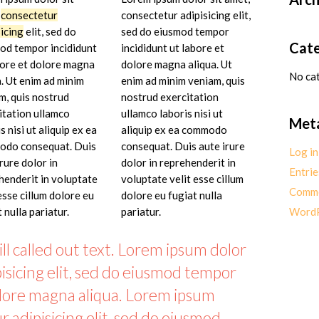
,
consectetur
consectetur adipisicing elit,
sicing
elit, sed do
sed do eiusmod tempor
Cate
od tempor incididunt
incididunt ut labore et
bore et dolore magna
dolore magna aliqua. Ut
No ca
a. Ut enim ad minim
enim ad minim veniam, quis
m, quis nostrud
nostrud exercitation
itation ullamco
ullamco laboris nisi ut
Met
s nisi ut aliquip ex ea
aliquip ex ea commodo
do consequat. Duis
consequat. Duis aute irure
Log in
rure dolor in
dolor in reprehenderit in
Entrie
henderit in voluptate
voluptate velit esse cillum
Comme
esse cillum dolore eu
dolore eu fugiat nulla
 nulla pariatur.
pariatur.
WordP
ill called out text. Lorem ipsum dolor
pisicing elit, sed do eiusmod tempor
olore magna aliqua. Lorem ipsum
r adipisicing elit, sed do eiusmod