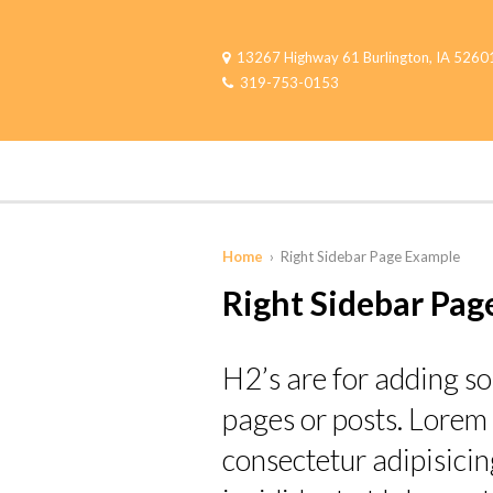
13267 Highway 61 Burlington, IA 5260
319-753-0153
Home
› Right Sidebar Page Example
Right Sidebar Pag
H2’s are for adding so
pages or posts. Lorem 
consectetur adipisicin