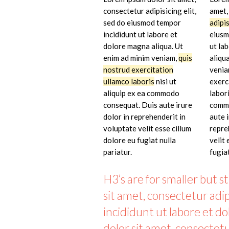
consectetur adipisicing elit,
amet
sed do eiusmod tempor
adipi
incididunt ut labore et
eiusm
dolore magna aliqua. Ut
ut la
enim ad minim veniam,
quis
aliqu
nostrud exercitation
venia
ullamco laboris
nisi ut
exerc
aliquip ex ea commodo
labori
consequat. Duis aute irure
commo
dolor in reprehenderit in
aute i
voluptate velit esse cillum
repre
dolore eu fugiat nulla
velit 
pariatur.
fugiat
H3’s are for smaller but st
sit amet, consectetur adi
incididunt ut labore et d
dolor sit amet, consectetu