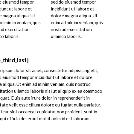
o eiusmod tempor
sed do eiusmod tempor
dunt ut labore et
incididunt ut labore et
e magna aliqua. Ut
dolore magna aliqua. Ut
ad minim veniam, quis
enim ad minim veniam, quis
ud exercitation
nostrud exercitation
co laboris.
ullamco laboris.
_third_last]
 ipsum dolor sit amet, consectetur adipisicing elit,
o eiusmod tempor incididunt ut labore et dolore
 aliqua. Ut enim ad minim veniam, quis nostrud
itation ullamco laboris nisi ut aliquip ex ea commodo
quat. Duis aute irure dolor in reprehenderit in
ate velit esse cillum dolore eu fugiat nulla pariatur.
teur sint occaecat cupidatat non proident, sunt in
qui officia deserunt mollit anim id est laborum.