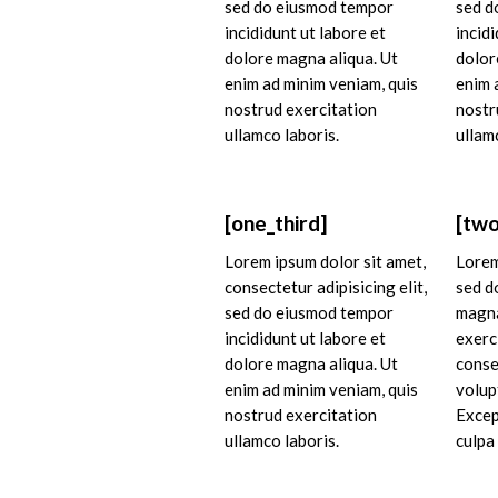
sed do eiusmod tempor
sed d
incididunt ut labore et
incidi
dolore magna aliqua. Ut
dolor
enim ad minim veniam, quis
enim 
nostrud exercitation
nostr
ullamco laboris.
ullam
[one_third]
[two
Lorem ipsum dolor sit amet,
Lorem
consectetur adipisicing elit,
sed d
sed do eiusmod tempor
magna
incididunt ut labore et
exerc
dolore magna aliqua. Ut
conse
enim ad minim veniam, quis
volupt
nostrud exercitation
Excep
ullamco laboris.
culpa 