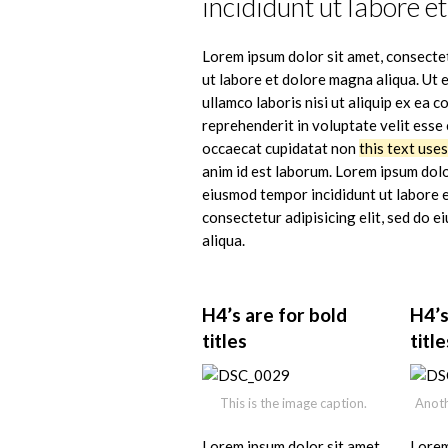
incididunt ut labore et
Lorem ipsum dolor sit amet, consectet
ut labore et dolore magna aliqua. Ut 
ullamco laboris nisi ut aliquip ex ea
reprehenderit in voluptate velit esse 
occaecat cupidatat non
this text use
anim id est laborum. Lorem ipsum dolor
eiusmod tempor incididunt ut labore e
consectetur adipisicing elit, sed do 
aliqua.
H4’s are for bold
H4’s
titles
title
This is the image caption.
Anoth
Lorem ipsum dolor sit amet,
Lorem