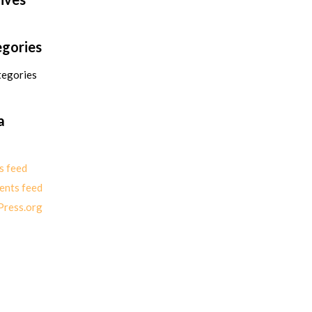
gories
tegories
a
s feed
nts feed
ress.org