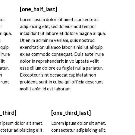
[one_half_last]
tur
Lorem ipsum dolor sit amet, consectetur
or
adipisicing elit, sed do eiusmod tempor
aliqua.
incididunt ut labore et dolore magna aliqua.
d
Ut enim ad minim veniam, quis nostrud
iquip
exercitation ullamco laboris nisi ut aliquip
irure
ex ea commodo consequat. Duis aute irure
lit
dolor in reprehenderit in voluptate velit
atur.
esse cillum dolore eu fugiat nulla pariatur.
on
Excepteur sint occaecat cupidatat non
erunt
proident, sunt in culpa qui officia deserunt
mollit anim id est laborum.
_third]
[one_third_last]
 ipsum dolor sit amet,
Lorem ipsum dolor sit amet,
tetur adipisicing elit,
consectetur adipisicing elit,