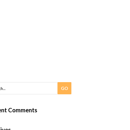
ent Comments
ives