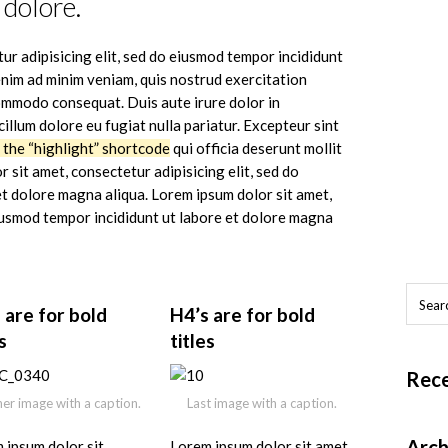
 dolore.
ur adipisicing elit, sed do eiusmod tempor incididunt
enim ad minim veniam, quis nostrud exercitation
 commodo consequat. Duis aute irure dolor in
cillum dolore eu fugiat nulla pariatur. Excepteur sint
s the “highlight” shortcode
qui officia deserunt mollit
 sit amet, consectetur adipisicing elit, sed do
t dolore magna aliqua. Lorem ipsum dolor sit amet,
eiusmod tempor incididunt ut labore et dolore magna
 are for bold
H4’s are for bold
s
titles
Rec
er image with a caption.
Last image with a caption.
Arch
 ipsum dolor sit
Lorem ipsum dolor sit amet,